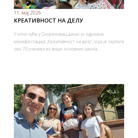
11. мај 2026.
КРЕАТИВНОСТ НА ДЕЛУ
У етно кући у Скореновац данас је одржана
манифестација „Креативност на делу“, која је окупила
око 70 ученика из више основних школа...