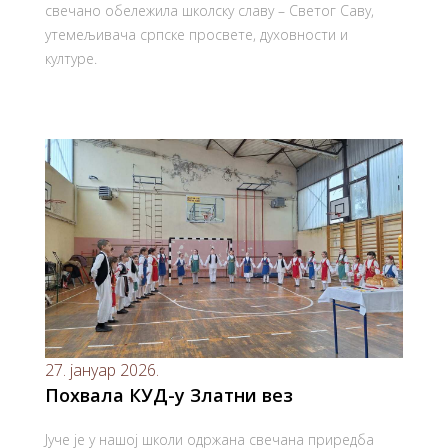
свечано обележила школску славу – Светог Саву,
утемељивача српске просвете, духовности и
културе.
27. јануар 2026.
Похвала КУД-у Златни вез
Јуче је у нашој школи одржана свечана приредба