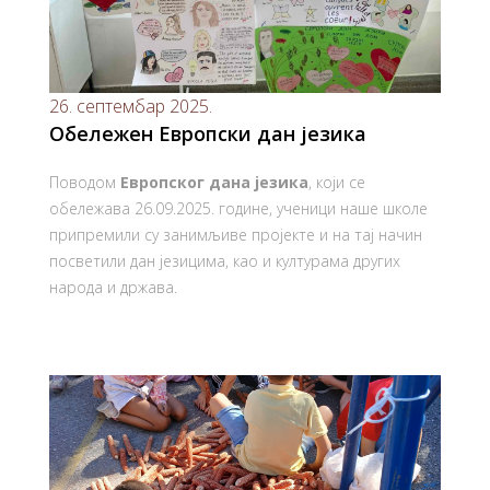
26. септембар 2025.
Обележен Европски дан језика
Поводом
Европског дана језика
, који се
обележава 26.09.2025. године, ученици наше школе
припремили су занимљиве пројекте и на тај начин
посветили дан језицима, као и културама других
народа и држава.