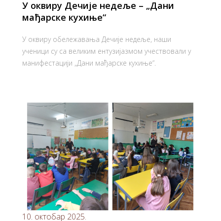
У оквиру Дечије недеље – „Дани
мађарске кухиње“
У оквиру обележавања
Дечије недеље
, наши
ученици су са великим ентузијазмом учествовали у
манифестацији
„Дани мађарске кухиње“
.
10. октобар 2025.