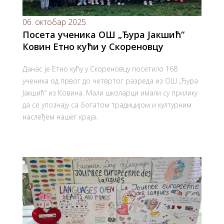
06. октобар 2025.
Посета ученика ОШ „Ђура Јакшић“
Ковин Етно кући у Скореновцу
Данас је Етно кућу у Скореновцу посетило 168
ученика од првог до четвртог разреда из ОШ „Ђура
Јакшић“ из Ковина. Мали школарци имали су прилику
да се упознају са богатом традицијом и културним
наслеђем нашег краја.