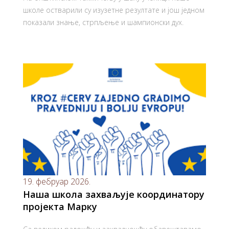
школе остварили су изузетне резултате и још једном
показали знање, стрпљење и шампионски дух.
19. фебруар 2026.
Наша школа захваљује координатору
пројекта Марку