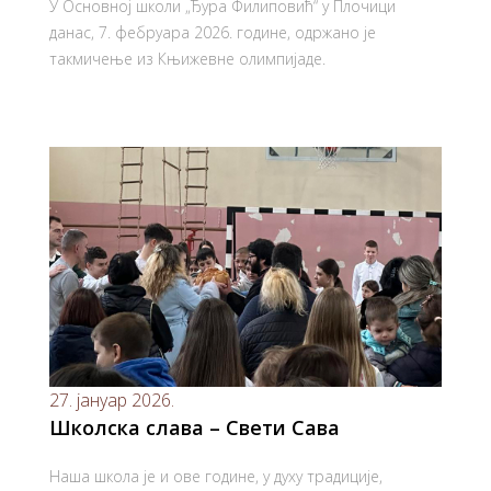
У Основној школи „Ђура Филиповић“ у Плочици
данас, 7. фебруара 2026. године, одржано је
такмичење из Књижевне олимпијаде.
27. јануар 2026.
Школска слава – Свети Сава
Наша школа је и ове године, у духу традиције,