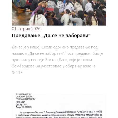
01. април 2026.
Предавање „Да се не заборави“
Данас је у нашој школи одржано предавање под
називом „Да се не заборави“. Гост предавач био је
пуковник у пензији Золтан Дани, који је током
бомбардовања учествовао у обарању авиона
Ф-117.