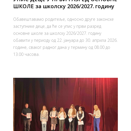
ШКОЛЕ за школску 2026/2027. годину
Обавештавамо родитеље, односно друге законске
заступнике деце, да ће се упис у први разред
основне школе за школску 2026/2027. годину
обавити у периоду од 22. јануара до 30. априла 2026.
године, сваког радног дана у термину од 08.00 до
13.00 часова.