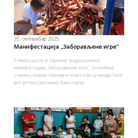
20. септембар 2025.
Манифестација „Заборављене игре”
У нашој школи је одржана традиционална
манифестација „Заборављене игре”, посвећена
очувању старих обичаја и игара које су некада биле
део детињства наших бака и дека.