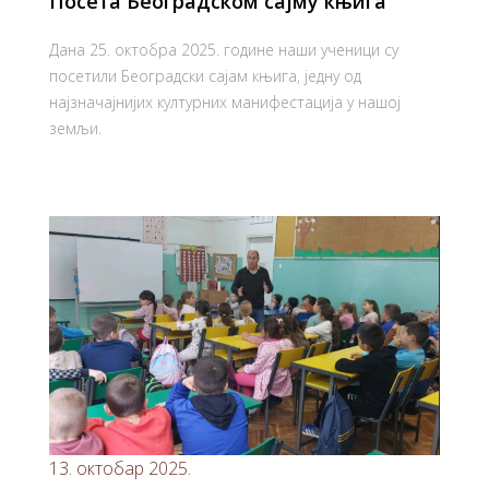
Посета Београдском сајму књига
Дана
25. октобра 2025. године
наши ученици су
посетили
Београдски сајам књига
, једну од
најзначајнијих културних манифестација у нашој
земљи.
13. октобар 2025.