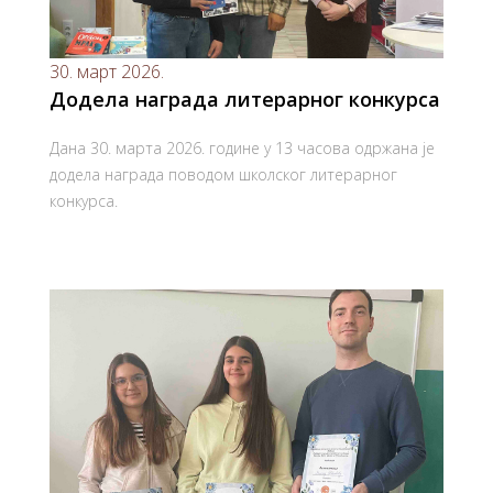
30. март 2026.
Додела награда литерарног конкурса
Дана 30. марта 2026. године у 13 часова одржана је
додела награда поводом школског литерарног
конкурса.