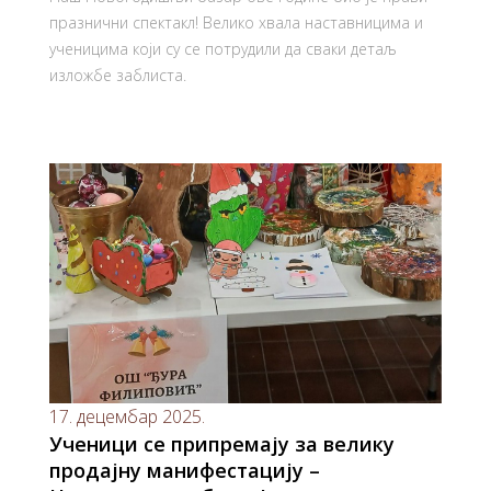
празнични спектакл! Велико хвала наставницима и
ученицима који су се потрудили да сваки детаљ
изложбе заблиста.
17. децембар 2025.
Ученици се припремају за велику
продајну манифестацију –