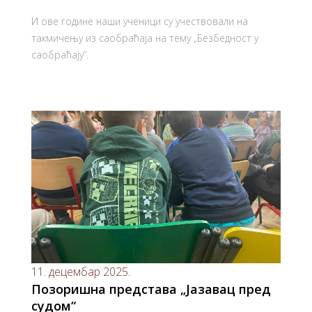
И ове године наши ученици су учествовали на
такмичењу из саобраћаја на тему „Безбедност у
саобраћају“.
11. децембар 2025.
Позоришна представа „Јазавац пред
судом“