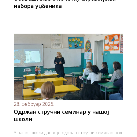
избора уџбеника
28. фебруар 2026.
Одржан стручни семинар у нашој
школи
У нашој школи данас је одржан стручни семинар под