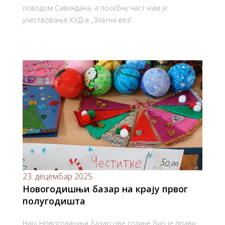
поводом Савиндана, а посебну част нам је
учествовање КУД-а „Златни вез“.
23. децембар 2025.
Новогодишњи базар на крају првог
полугодишта
Наш Новогодишњи базар ове године био је прави