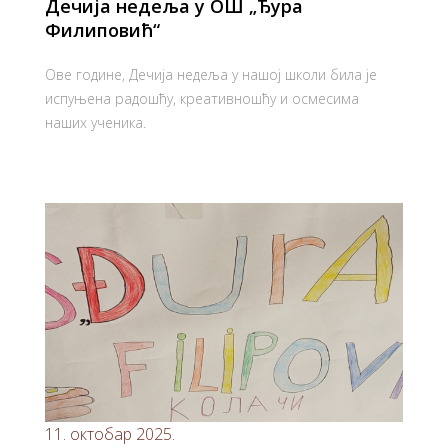
Дечија недеља у ОШ „Ђура
Филиповић“
Ове године, Дечија недеља у нашој школи била је
испуњена радошћу, креативношћу и осмесима
наших ученика.
11. октобар 2025.