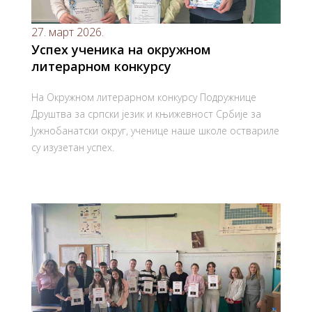
27. март 2026.
Успех ученика на окружном
литерарном конкурсу
На Окружном литерарном конкурсу Подружнице
Друштва за српски језик и књижевност Србије за
Јужнобанатски округ, ученице наше школе оствариле
су изузетан успех.