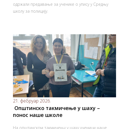
одржали предавање за ученике о упису у Средњу
школу за полицију.
21. фебруар 2026.
Општинско такмичење у шаху –
понос наше школе
На општинском такмичењу у шаху ученици наше