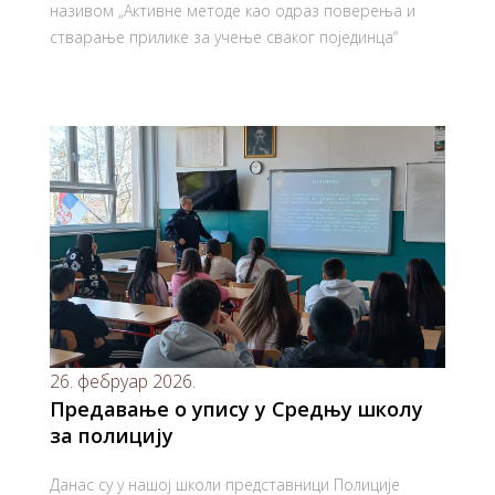
називом „Активне методе као одраз поверења и
стварање прилике за учење сваког појединца“
26. фебруар 2026.
Предавање о упису у Средњу школу
за полицију
Данас су у нашој школи представници Полиције