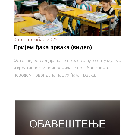
06. септембар 2025.
Пријем ђака првака (видео)
Фото–видео секција наше школе са пуно ентузијазма
и креативности припремила је посебан снимак
поводом првог дана наших ђака првака.