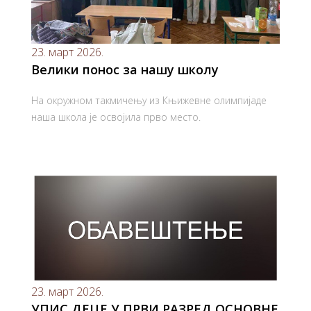
23. март 2026.
Велики понос за нашу школу
На окружном такмичењу из Књижевне олимпијаде
наша школа је освојила прво место.
23. март 2026.
УПИС ДЕЦЕ У ПРВИ РАЗРЕД ОСНОВНЕ