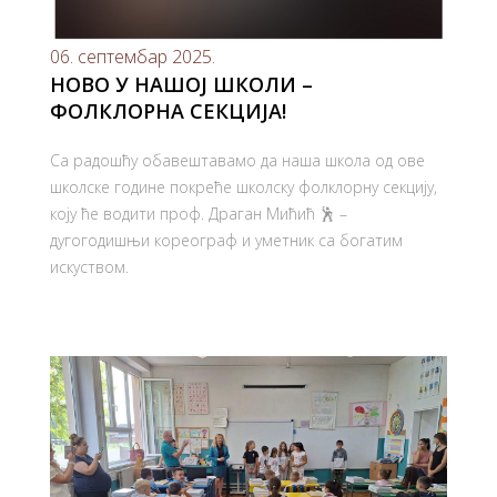
06. септембар 2025.
НОВО У НАШОЈ ШКОЛИ –
ФОЛКЛОРНА СЕКЦИЈА!
Са радошћу обавештавамо да наша школа од ове
школске године покреће школску фолклорну секцију,
коју ће водити проф. Драган Мићић 🕺 –
дугогодишњи кореограф и уметник са богатим
искуством.