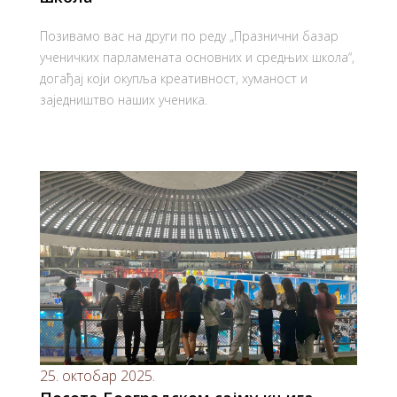
Позивамо вас на други по реду „Празнични базар
ученичких парламената основних и средњих школа“,
догађај који окупља креативност, хуманост и
заједништво наших ученика.
25. октобар 2025.