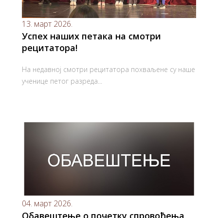
13. март 2026.
Успех наших петака на смотри
рецитатора!
На недавној смотри рецитатора похваљене су наше
ученице петог разреда...
04. март 2026.
Обавештење о почетку спровођења