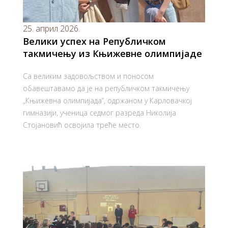
25. април 2026.
Велики успех на Републичком
такмичењу из Књижевне олимпијаде
Са великим задовољством и поносом
обавештавамо да је на републичком такмичењу
„Књижевна олимпијада“, одржаном у Карловачкој
гимназији, ученица седмог разреда Николија
Стојановић освојила треће место.