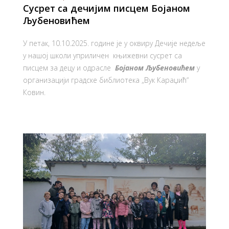
Сусрет са дечијим писцем Бојаном
Љубеновићем
У петак, 10.10.2025. године је у оквиру Дечије недеље
у нашој школи уприличен књижевни сусрет са
писцем за децу и одрасле
Бојаном Љубеновићем
у
организацији градске библиотека „Вук Караџић“
Ковин.