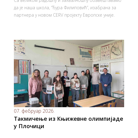
Са великом радошћу и захвалношћу обавештавамо
да је наша школа, “Ђура Филиповић”, изабрана за
партнера у новом CERV пројекту Европске уније.
07. фебруар 2026.
Такмичење из Књижевне олимпијаде
у Плочици