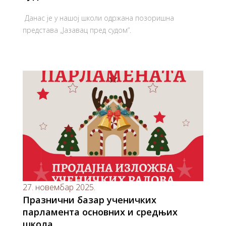
Данас је у нашој школи одржана позоришна
представа „Јазавац пред судом“.
27. новембар 2025.
Празнични базар ученичких
парламента основних и средњих
школа