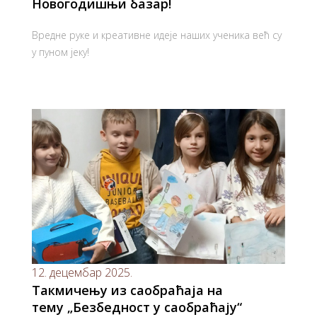
Новогодишњи базар!
Вредне руке и креативне идеје наших ученика већ су
у пуном јеку!
12. децембар 2025.
Такмичењу из саобраћаја на
тему „Безбедност у саобраћају“